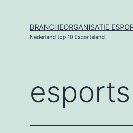
Ga
naar
de
BRANCHEORGANISATIE ESPO
inhoud
Nederland top 10 Esportsland
esports