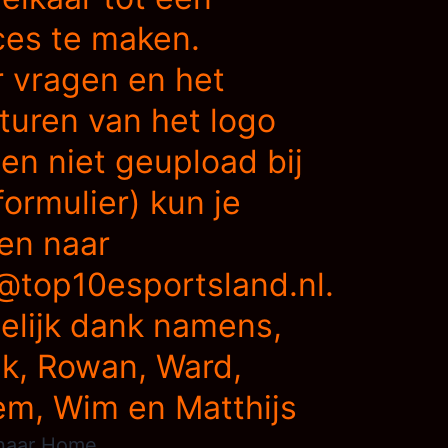
ces te maken.
 vragen en het
turen van het logo
ien niet geupload bij
formulier) kun je
en naar
@top10esportsland.nl.
elijk dank namens,
k, Rowan, Ward,
em, Wim en Matthijs
naar
Home