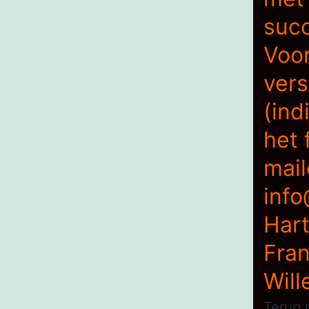
suc
Voor
vers
(ind
het 
mail
info
Hart
Fran
Will
Terug 